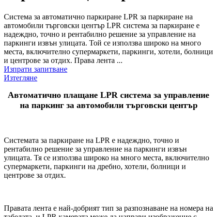
Система за автоматично паркиране LPR за паркиране на
автомобили търговски център LPR система за паркиране е
надеждно, точно и рентабилно решение за управление на
паркинги извън улицата. Той се използва широко на много
места, включително супермаркети, паркинги, хотели, болници
и центрове за отдих.
Права лента ...
Изпрати запитване
Изтегляне
Автоматично плащане LPR система за управление
на паркинг за автомобили търговски център
Системата за паркиране на LPR е надеждно, точно и
рентабилно решение за управление на паркинги извън
улицата. Тя се използва широко на много места, включително
супермаркети, паркинги на дребно, хотели, болници и
центрове за отдих.
Правата лента е най-добрият тип за разпознаване на номера на
табелата.
и LPR камерата може да направи изображение с