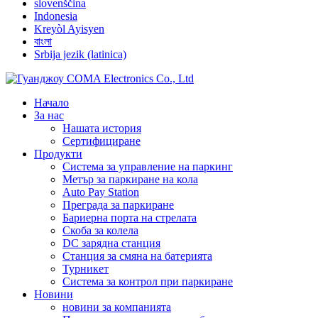
slovenščina
Indonesia
Kreyòl Ayisyen
বাংলা
Srbija jezik (latinica)
Начало
За нас
Нашата история
Сертифициране
Продукти
Система за управление на паркинг
Метър за паркиране на кола
Auto Pay Station
Преграда за паркиране
Бариерна порта на стрелата
Скоба за колела
DC зарядна станция
Станция за смяна на батерията
Турникет
Система за контрол при паркиране
Новини
новини за компанията