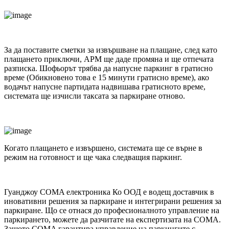
За да поставите сметки за извършване на плащане, след като
плащането приключи, APM ще даде промяна и ще отпечата
разписка.
Шофьорът трябва да напусне паркинг в гратисно
време (Обикновено това е 15 минути гратисно време), ако
водачът напусне партидата надвишава гратисното време,
системата ще изчисли таксата за паркиране отново.
Когато плащането е извършено, системата ще се върне в
режим на готовност и ще чака следващия паркинг.
Гуанджоу COMA електроника Ко ООД е водещ доставчик в
иновативни решения за паркиране и интегрирани решения за
паркиране. Що се отнася до професионалното управление на
паркирането, можете да разчитате на експертизата на COMA.
Защото COMA гарантира управление на паркингите с