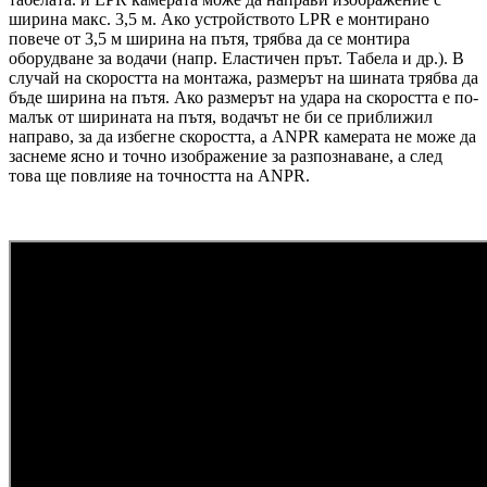
ширина макс. 3,5 м.
Ако устройството LPR е монтирано
повече от 3,5 м ширина на пътя, трябва да се монтира
оборудване за водачи (напр. Еластичен прът. Табела и др.).
В
случай на скоростта на монтажа, размерът на шината трябва да
бъде ширина на пътя.
Ако размерът на удара на скоростта е по-
малък от ширината на пътя, водачът не би се приближил
направо, за да избегне скоростта, а ANPR камерата не може да
заснеме ясно и точно изображение за разпознаване, а след
това ще повлияе на точността на ANPR.