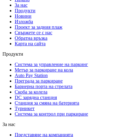
За нас
Продукти
Новини
Изложба
Проект за задния плаж
Свържете се с нас
Обратна връзка
Карта на сайта
Продукти
Система за управление на паркинг
Метър за паркиране на кола
Auto Pay Station
Преграда за паркиране
Бариерна порта на стрелата
Скоба за колела
DC зарядна станция
Станция за смяна на батерията
Турникет
Система за контрол при паркиране
За нас
Представяне на компанията