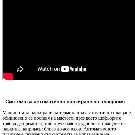
Система за автоматично паркиране на плащания
Машината за паркиране на терминал за автоматично плащане
обикновено се поставя на мястото, през което шофьорите
трябва да преминат, или друго място, удобно за плащане на
паркинг, например: близо до асансьор.
Автоматичното
плащане е свързано със системата за управление на