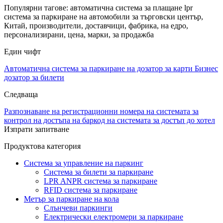
Популярни тагове: автоматична система за плащане lpr
система за паркиране на автомобили за търговски център,
Китай, производители, доставчици, фабрика, на едро,
персонализирани, цена, марки, за продажба
Един чифт
Автоматична система за паркиране на дозатор за карти Бизнес
дозатор за билети
Следваща
Разпознаване на регистрационни номера на системата за
контрол на достъпа на баркод на системата за достъп до хотел
Изпрати запитване
Продуктова категория
Система за управление на паркинг
Система за билети за паркиране
LPR ANPR система за паркиране
RFID система за паркиране
Метър за паркиране на кола
Слънчеви паркинги
Електрически електромери за паркиране