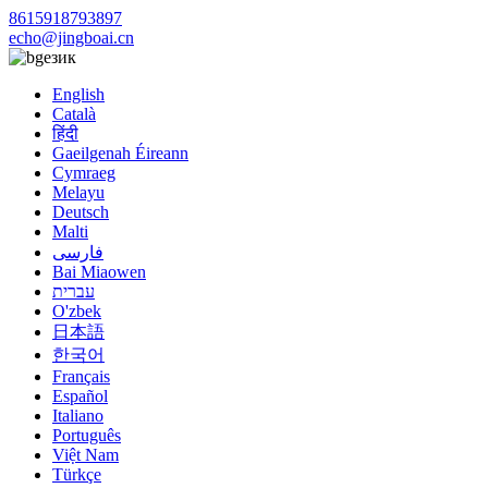
8615918793897
echo@jingboai.cn
език
English
Català
हिंदी
Gaeilgenah Éireann
Cymraeg
Melayu
Deutsch
Malti
فارسی
Bai Miaowen
עברית
O'zbek
日本語
한국어
Français
Español
Italiano
Português
Việt Nam
Türkçe