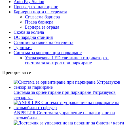
Auto Pay Station
Преграда за паркиране
Бариерна порта на стрелата
Сгъваема бариера
Права бариера
Бариера за ограда
Скоба за колела
DC зарядна станция
Станция за смяна на батерията
Турникет
Система за контрол при паркиране
Ултразвукова LED светлинен индикатор за
система за контрол при паркиране
Препоръчва се
Система за ориентиране при паркиране Ултразвуков
сензор з...
ANPR LPR Система за управление на паркиране на
автомобили...