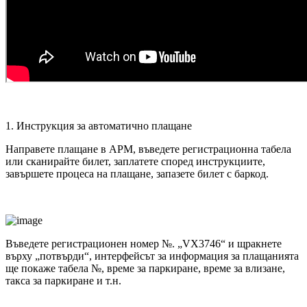
1. Инструкция за автоматично плащане
Направете плащане в APM, въведете регистрационна табела
или сканирайте билет, заплатете според инструкциите,
завършете процеса на плащане, запазете билет с баркод.
Въведете регистрационен номер №.
„VX3746“ и щракнете
върху „потвърди“, интерфейсът за информация за плащанията
ще покаже табела №, време за паркиране, време за влизане,
такса за паркиране и т.н.