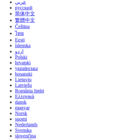
عربي
русский
简体中文
繁體中文
Čeština
ไทย
Eesti
íslenska
اردو
Polski
hrvatski
українська
bosanski
Lietuvių
Latviešu
România limbi
Ελληνικά
dansk
magyar
Norsk
suomi
Nederlands
Svenska
slovenčina